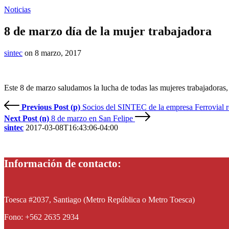
Noticias
8 de marzo día de la mujer trabajadora
sintec
on 8 marzo, 2017
Este 8 de marzo saludamos la lucha de todas las mujeres trabajadoras,
Previous Post (p)
Socios del SINTEC de la empresa Ferrovial r
Next Post (n)
8 de marzo en San Felipe
sintec
2017-03-08T16:43:06-04:00
Información de contacto:
Toesca #2037, Santiago (Metro República o Metro Toesca)
Fono: +562 2635 2934