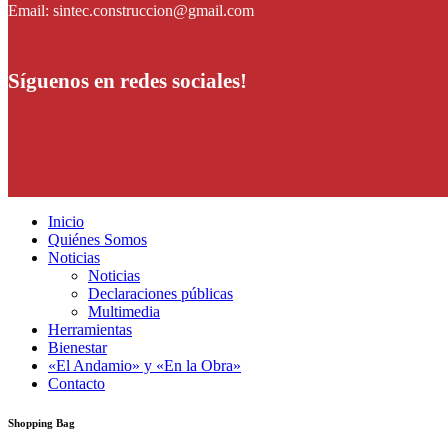
Email: sintec.construccion@gmail.com
Síguenos en redes sociales!
Inicio
Quiénes Somos
Noticias
Noticias
Declaraciones públicas
Multimedia
Herramientas
Bienestar
«El Andamio» y «En la Obra»
Contacto
Shopping Bag