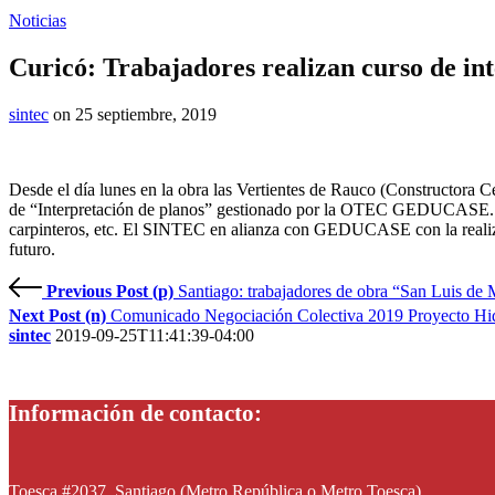
Noticias
Curicó: Trabajadores realizan curso de in
sintec
on 25 septiembre, 2019
Desde el día lunes en la obra las Vertientes de Rauco (Constructora C
de “Interpretación de planos” gestionado por la OTEC GEDUCASE. Esta
carpinteros, etc. El SINTEC en alianza con GEDUCASE con la realizació
futuro.
Previous Post (p)
Santiago: trabajadores de obra “San Luis de
Next Post (n)
Comunicado Negociación Colectiva 2019 Proyecto Hid
sintec
2019-09-25T11:41:39-04:00
Información de contacto:
Toesca #2037, Santiago (Metro República o Metro Toesca)