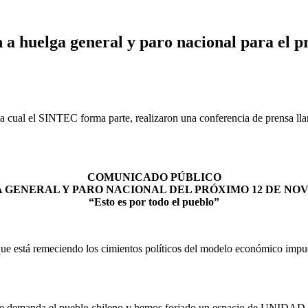
n a huelga general y paro nacional para el 
la cual el SINTEC forma parte, realizaron una conferencia de prensa l
COMUNICADO PÚBLICO
 GENERAL Y PARO NACIONAL DEL PRÓXIMO 12 DE NO
“Esto es por todo el pueblo”
 que está remeciendo los cimientos políticos del modelo económico impue
 que demanda el pueblo chileno y hemos forjado un espacio de UNIDAD de