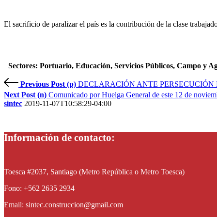
El sacrificio de paralizar el país es la contribución de la clase trabaj
Sectores: Portuario, Educación, Servicios Públicos, Campo y Ag
Previous Post (p)
DECLARACIÓN ANTE PERSECUCIÓN 
Next Post (n)
Comunicado por Huelga General de este 12 de noviem
sintec
2019-11-07T10:58:29-04:00
Información de contacto:
Toesca #2037, Santiago (Metro República o Metro Toesca)
Fono: +562 2635 2934
Email: sintec.construccion@gmail.com