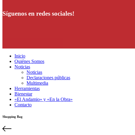
Síguenos en redes sociales!
Inicio
Quiénes Somos
Noticias
Noticias
Declaraciones públicas
Multimedia
Herramientas
Bienestar
«El Andamio» y «En la Obra»
Contacto
Shopping Bag