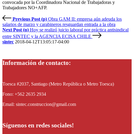
convocada por la Coordinadora Nacional de Trabajadoras y
Trabajadores NO+AFP.
Previous Post (p)
Obra GAM II: empresa aún adeuda los
salarios de marzo y carabineros resguardan entrada a la obra
Next Post (n)
Hoy se realizó juicio laboral por práctica antisindical
entre SINTEC y la AGENCIA ECISA CHILE
sintec
2018-04-12T13:05:17-04:00
Información de contacto:
Toesca #2037, Santiago (Metro República o Metro Toesca)
Fono: +562 2635 2934
Email: sintec.construccion@gmail.com
Síguenos en redes sociales!