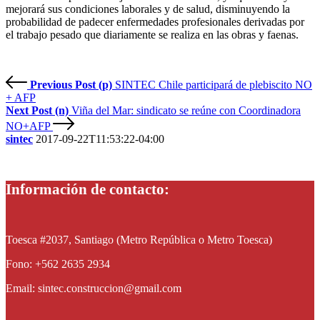
mejorará sus condiciones laborales y de salud, disminuyendo la
probabilidad de padecer enfermedades profesionales derivadas por
el trabajo pesado que diariamente se realiza en las obras y faenas.
Previous Post (p)
SINTEC Chile participará de plebiscito NO
+ AFP
Next Post (n)
Viña del Mar: sindicato se reúne con Coordinadora
NO+AFP
sintec
2017-09-22T11:53:22-04:00
Información de contacto:
Toesca #2037, Santiago (Metro República o Metro Toesca)
Fono: +562 2635 2934
Email: sintec.construccion@gmail.com