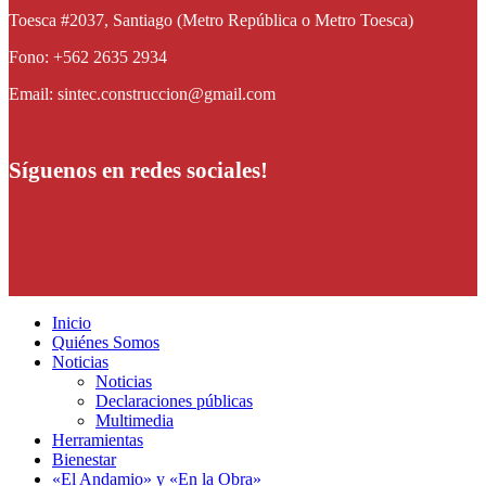
Toesca #2037, Santiago (Metro República o Metro Toesca)
Fono: +562 2635 2934
Email: sintec.construccion@gmail.com
Síguenos en redes sociales!
Inicio
Quiénes Somos
Noticias
Noticias
Declaraciones públicas
Multimedia
Herramientas
Bienestar
«El Andamio» y «En la Obra»