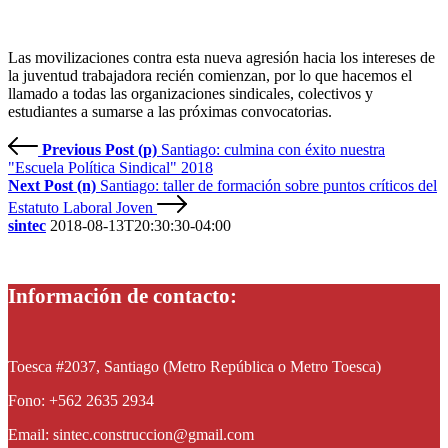
Las movilizaciones contra esta nueva agresión hacia los intereses de
la juventud trabajadora recién comienzan, por lo que hacemos el
llamado a todas las organizaciones sindicales, colectivos y
estudiantes a sumarse a las próximas convocatorias.
Previous Post (p)
Santiago: culmina con éxito nuestra
"Escuela Política Sindical" 2018
Next Post (n)
Santiago: taller de formación sobre puntos críticos del
Estatuto Laboral Joven
sintec
2018-08-13T20:30:30-04:00
Información de contacto:
Toesca #2037, Santiago (Metro República o Metro Toesca)
Fono: +562 2635 2934
Email: sintec.construccion@gmail.com