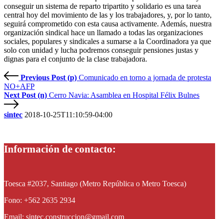
conseguir un sistema de reparto tripartito y solidario es una tarea
central hoy del movimiento de las y los trabajadores, y, por lo tanto,
seguirá comprometido con esta causa activamente. Además, nuestra
organización sindical hace un llamado a todas las organizaciones
sociales, populares y sindicales a sumarse a la Coordinadora ya que
solo con unidad y lucha podremos conseguir pensiones justas y
dignas para el conjunto de la clase trabajadora.
Previous Post (p)
Comunicado en torno a jornada de protesta
NO+AFP
Next Post (n)
Cerro Navia: Asamblea en Hospital Félix Bulnes
sintec
2018-10-25T11:10:59-04:00
Información de contacto:
Toesca #2037, Santiago (Metro República o Metro Toesca)
Fono: +562 2635 2934
Email: sintec.construccion@gmail.com