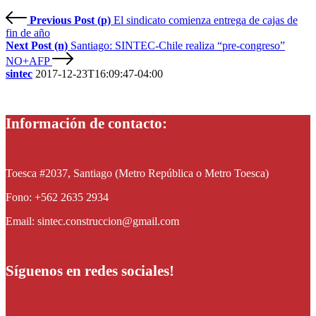
Previous Post (p)
El sindicato comienza entrega de cajas de
fin de año
Next Post (n)
Santiago: SINTEC-Chile realiza “pre-congreso”
NO+AFP
sintec
2017-12-23T16:09:47-04:00
Información de contacto:
Toesca #2037, Santiago (Metro República o Metro Toesca)
Fono: +562 2635 2934
Email: sintec.construccion@gmail.com
Síguenos en redes sociales!