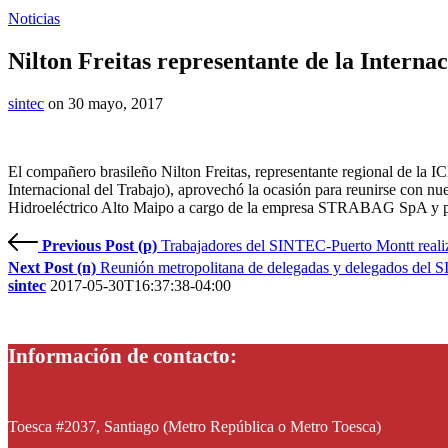
Noticias
Nilton Freitas representante de la Intern
sintec
on 30 mayo, 2017
El compañero brasileño Nilton Freitas, representante regional de la
Internacional del Trabajo), aprovechó la ocasión para reunirse con nues
Hidroeléctrico Alto Maipo a cargo de la empresa STRABAG SpA y par
Previous Post (p)
Trabajadores del SINTEC-Puerto Montt real
Next Post (n)
Reunión metropolitana de delegadas y delegados del
sintec
2017-05-30T16:37:38-04:00
Información de contacto:
Toesca #2037, Santiago (Metro República o Metro Toesca)