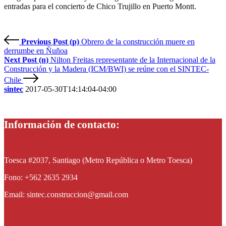
entradas para el concierto de Chico Trujillo en Puerto Montt.
Previous Post (p)
Obrero de la construcción muere en
derrumbe en Ñuñoa
Next Post (n)
Nilton Freitas representante de la Internacional de la
Construcción y la Madera (ICM/BWI) se reúne con el SINTEC-
Chile
sintec
2017-05-30T14:14:04-04:00
Información de contacto:
Toesca #2037, Santiago (Metro República o Metro Toesca)
Fono: +562 2635 2934
Email: sintec.construccion@gmail.com