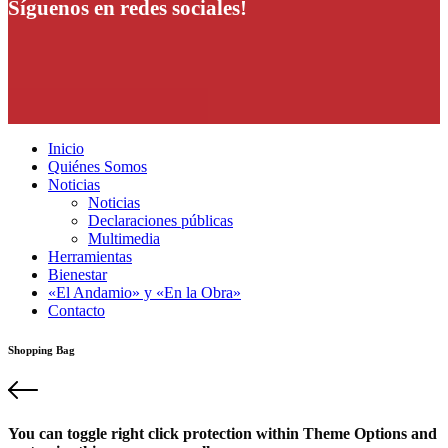
Síguenos en redes sociales!
Inicio
Quiénes Somos
Noticias
Noticias
Declaraciones públicas
Multimedia
Herramientas
Bienestar
«El Andamio» y «En la Obra»
Contacto
Shopping Bag
You can toggle right click protection within Theme Options and