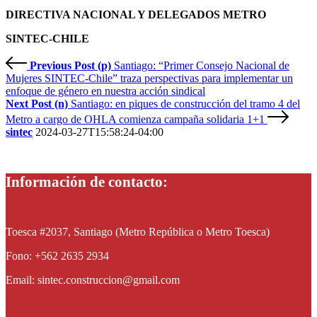
DIRECTIVA NACIONAL Y DELEGADOS METRO
SINTEC-CHILE
Previous Post (p)
Santiago: “Primer Consejo Nacional de
Mujeres SINTEC-Chile” traza perspectivas para implementar un
enfoque de género en nuestra acción sindical
Next Post (n)
Santiago: en piques de construcción del tramo 4 del
Metro a cargo de OHLA comienza campaña solidaria 1+1
sintec
2024-03-27T15:58:24-04:00
Información de contacto:
Toesca #2037, Santiago (Metro República o Metro Toesca)
Fono: +562 2635 2934
Email: sintec.construccion@gmail.com