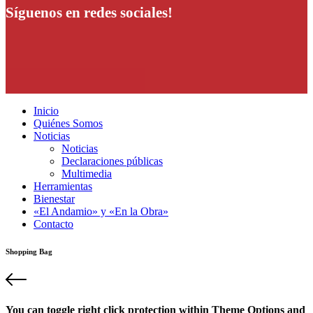
Síguenos en redes sociales!
Inicio
Quiénes Somos
Noticias
Noticias
Declaraciones públicas
Multimedia
Herramientas
Bienestar
«El Andamio» y «En la Obra»
Contacto
Shopping Bag
You can toggle right click protection within Theme Options and