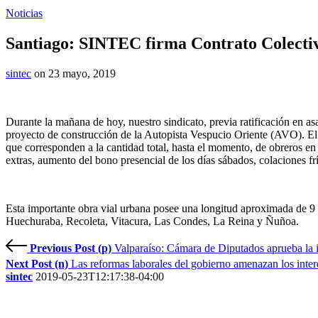
Noticias
Santiago: SINTEC firma Contrato Colectiv
sintec
on 23 mayo, 2019
Durante la mañana de hoy, nuestro sindicato, previa ratificación en as
proyecto de construcción de la Autopista Vespucio Oriente (AVO). E
que corresponden a la cantidad total, hasta el momento, de obreros en 
extras, aumento del bono presencial de los días sábados, colaciones fr
Esta importante obra vial urbana posee una longitud aproximada de 9 
Huechuraba, Recoleta, Vitacura, Las Condes, La Reina y Ñuñoa.
Previous Post (p)
Valparaíso: Cámara de Diputados aprueba la i
Next Post (n)
Las reformas laborales del gobierno amenazan los intere
sintec
2019-05-23T12:17:38-04:00