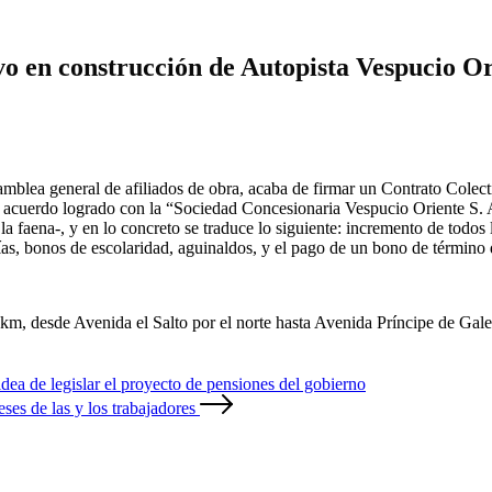
o en construcción de Autopista Vespucio Or
amblea general de afiliados de obra, acaba de firmar un Contrato Colect
l acuerdo logrado con la “Sociedad Concesionaria Vespucio Oriente S
la faena-, y en lo concreto se traduce lo siguiente: incremento de todos
ías, bonos de escolaridad, aguinaldos, y el pago de un bono de término d
km, desde Avenida el Salto por el norte hasta Avenida Príncipe de Gale
dea de legislar el proyecto de pensiones del gobierno
ses de las y los trabajadores