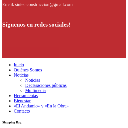
Email: sintec.construccion@gmail.com
Síguenos en redes sociales!
Inicio
Quiénes Somos
Noticias
Noticias
Declaraciones públicas
Multimedia
Herramientas
Bienestar
«El Andamio» y «En la Obra»
Contacto
Shopping Bag