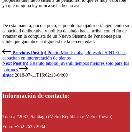
propuesta del nuevo sistema de pensiones, lo que es muy valorable
ya que ninguna ley nunca se ha hecho así”.
De esta manera, poco a poco, el pueblo trabajador está ejerciendo su
capacidad deliberativa y política de abajo hacia arriba, con el fin de
avanzar en la conquista de un Nuevo Sistema de Pensiones para
Chile que garantice la dignidad de la tercera edad.
Previous Post (p)
Puerto Montt: trabajadores del SINTEC se
capacitan en interpretación de planos
Next Post (n)
Estatuto laboral juvenil: tiempos mejores solo para los
patrones
sintec
2018-07-11T16:02:13-04:00
Información de contacto:
Toesca #2037, Santiago (Metro República o Metro Toesca)
Fono: +562 2635 2934