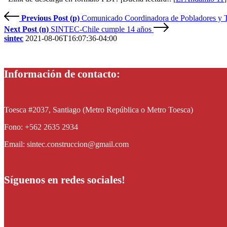
Previous Post (p)
Comunicado Coordinadora de Pobladores y 
Next Post (n)
SINTEC-Chile cumple 14 años
sintec
2021-08-06T16:07:36-04:00
Información de contacto:
Toesca #2037, Santiago (Metro República o Metro Toesca)
Fono: +562 2635 2934
Email: sintec.construccion@gmail.com
Síguenos en redes sociales!