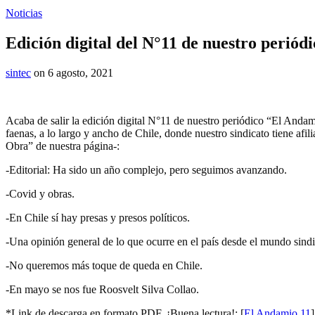
Noticias
Edición digital del N°11 de nuestro perió
sintec
on 6 agosto, 2021
Acaba de salir la edición digital N°11 de nuestro periódico “El Andam
faenas, a lo largo y ancho de Chile, donde nuestro sindicato tiene afi
Obra” de nuestra página-:
-Editorial: Ha sido un año complejo, pero seguimos avanzando.
-Covid y obras.
-En Chile sí hay presas y presos políticos.
-Una opinión general de lo que ocurre en el país desde el mundo sindi
-No queremos más toque de queda en Chile.
-En mayo se nos fue Roosvelt Silva Collao.
*Link de descarga en formato PDF. ¡Buena lectura!: [
El Andamio 11
]